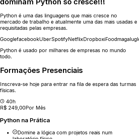
dominam
Python
só cresce!!!
Python é uma das linguagens que mais cresce no
mercado de trabalho e atualmente uma das mais usadas e
requisitadas pelas empresas.
G
o
o
g
l
e
facebook
Uber
Spotify
Netflix
Dropbox
iFood
magalu
g
Python é usado por milhares de empresas no mundo
todo.
Formações Presenciais
Inscreva-se hoje para entrar na fila de espera das turmas
físicas.
40h
R$
249
,00
Por Mês
Python na Prática
Domine a lógica com projetos reais num
laboratório físico