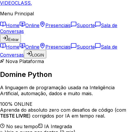
VIDEOCLASS
.
Menu Principal
Home
Online
Presenciais
Suporte
Sala de
Conversas
Entrar
Home
Online
Presenciais
Suporte
Sala de
Conversas
LOGIN
Nova Plataforma
Domine
Python
A linguagem de programação usada na
Inteligência
Artificial
, automação, dados e muito mais.
100% ONLINE
Aprenda do absoluto zero com desafios de código (com
TESTE LIVRE
) corrigidos por IA em tempo real.
No seu tempo
IA Integrada